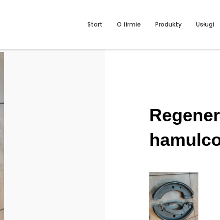
Start
O firmie
Produkty
Usługi
Regener
hamulc