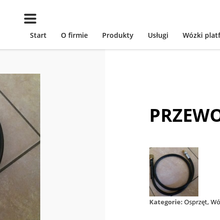
Start
O firmie
Produkty
Usługi
Wózki pla
PRZEWO
Kategorie:
Osprzęt
,
Wó