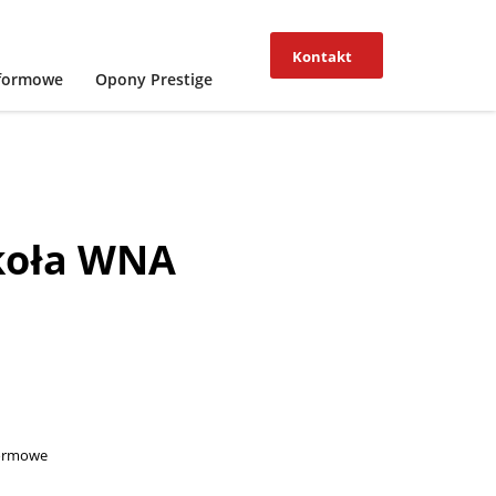
Kontakt
tformowe
Opony Prestige
koła WNA
formowe