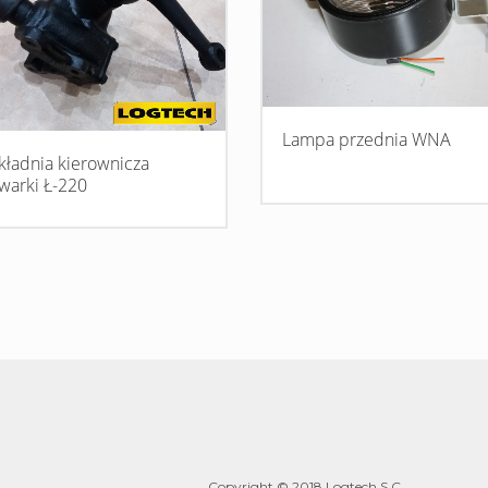
Lampa przednia WNA
kładnia kierownicza
warki Ł-220
Copyright © 2018 Logtech S.C.