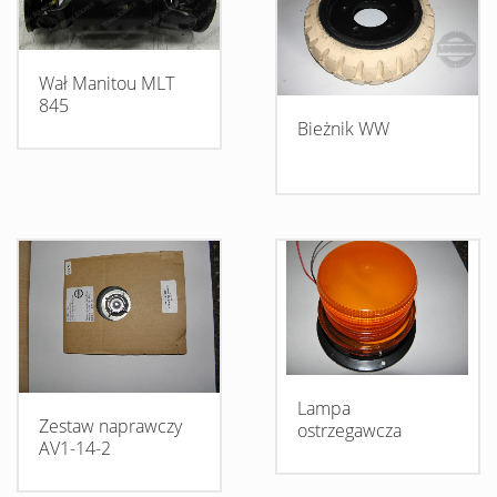
Wał Manitou MLT
845
Bieżnik WW
Lampa
Zestaw naprawczy
ostrzegawcza
AV1-14-2